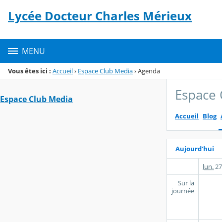
Panneau de gestion des cookies
Lycée Docteur Charles Mérieux
Menu de la rubrique
Contenu
MENU
Vous êtes ici :
Accueil
›
Espace Club Media
›
Agenda
Espace 
Espace Club Media
Accueil
Blog
Aujourd’hui
lun.
27
Sur la
journée