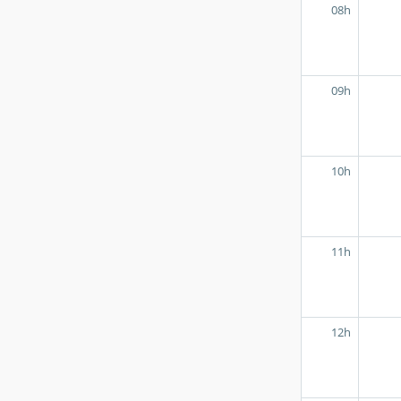
08h
09h
10h
11h
12h