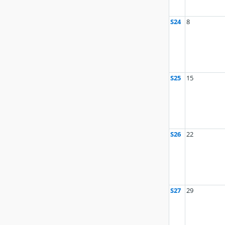
S24
8
S25
15
S26
22
S27
29