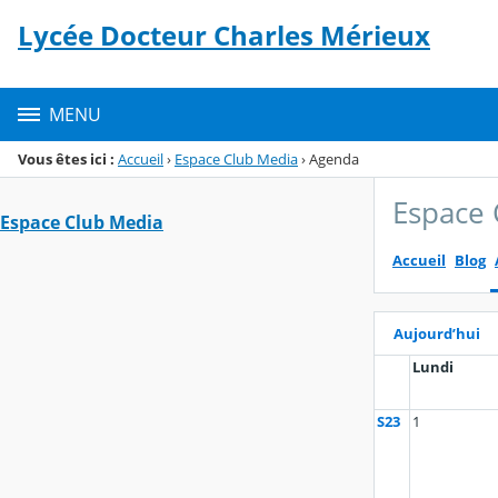
Panneau de gestion des cookies
Lycée Docteur Charles Mérieux
Menu de la rubrique
Contenu
MENU
Vous êtes ici :
Accueil
›
Espace Club Media
›
Agenda
Espace 
Espace Club Media
Accueil
Blog
Aujourd’hui
Lundi
S23
1