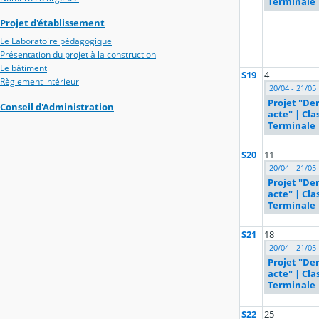
Terminale
Projet d'établissement
Le Laboratoire pédagogique
Présentation du projet à la construction
Le bâtiment
S19
4
Règlement intérieur
20/04 - 21/05
Projet "De
Conseil d'Administration
acte" | Cla
Terminale
S20
11
20/04 - 21/05
Projet "De
acte" | Cla
Terminale
S21
18
20/04 - 21/05
Projet "De
acte" | Cla
Terminale
S22
25