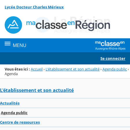
Panneau de gestion des cookies
Lycée Docteur Charles Mérieux
Menu de la rubrique
Contenu
MENU
Se connecter
Vous êtes ici :
Accueil
›
L'établissement et son actualité
›
Agenda public
›
Agenda
L'établissement et son actualité
Actualités
Agenda public
Centre de ressources