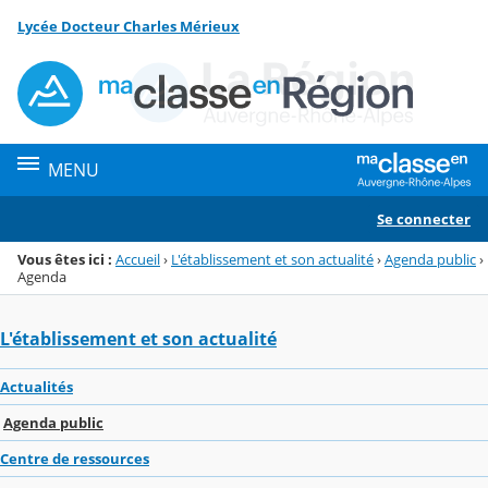
Panneau de gestion des cookies
Lycée Docteur Charles Mérieux
Menu de la rubrique
Contenu
MENU
Se connecter
Vous êtes ici :
Accueil
›
L'établissement et son actualité
›
Agenda public
›
Agenda
L'établissement et son actualité
Actualités
Agenda public
Centre de ressources