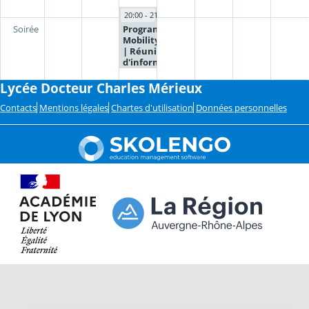
20:00 - 21:00
Programme
Soirée
Mobility Path
| Réunion
d'information
en distanciel
Lycée Docteur Charles Mérieux
Contacts
Mentions légales
Chartes d'utilisation
Données personnelles