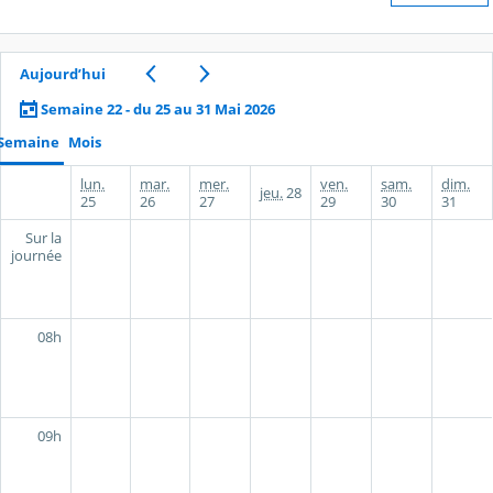
Aujourd’hui
Semaine 22 - du 25 au 31 Mai 2026
Semaine
Mois
lun.
mar.
mer.
ven.
sam.
dim.
jeu.
28
25
26
27
29
30
31
Sur la
journée
08h
09h