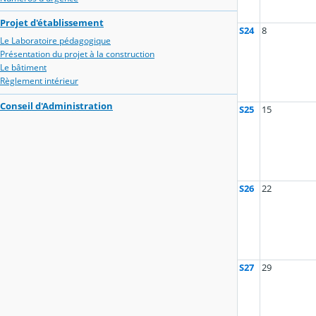
Projet d'établissement
S24
8
Le Laboratoire pédagogique
Présentation du projet à la construction
Le bâtiment
Règlement intérieur
Conseil d'Administration
S25
15
S26
22
S27
29