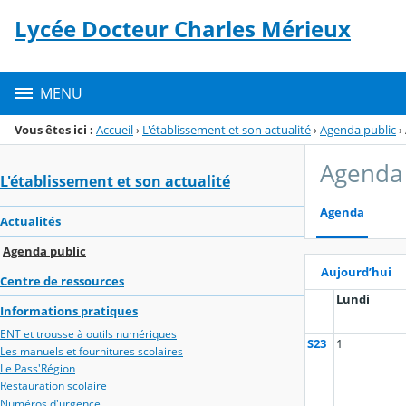
Panneau de gestion des cookies
Lycée Docteur Charles Mérieux
Menu de la rubrique
Contenu
MENU
Vous êtes ici :
Accueil
›
L'établissement et son actualité
›
Agenda public
›
Agenda 
L'établissement et son actualité
Agenda
Actualités
Agenda public
Aujourd’hui
Centre de ressources
Lundi
Informations pratiques
ENT et trousse à outils numériques
S23
1
Les manuels et fournitures scolaires
Le Pass'Région
Restauration scolaire
Numéros d'urgence