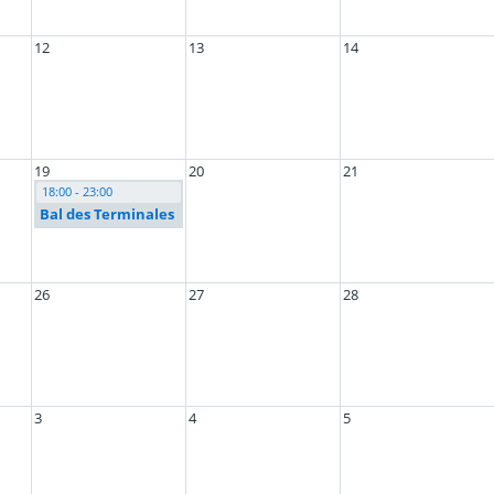
12
13
14
19
20
21
18:00 - 23:00
Bal des Terminales
26
27
28
3
4
5