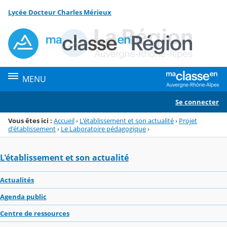
Panneau de gestion des cookies
Lycée Docteur Charles Mérieux
Menu de la rubrique
Contenu
MENU
Se connecter
Vous êtes ici :
Accueil
›
L'établissement et son actualité
›
Projet
d'établissement
›
Le Laboratoire pédagogique
›
L'établissement et son actualité
Actualités
Agenda public
Centre de ressources