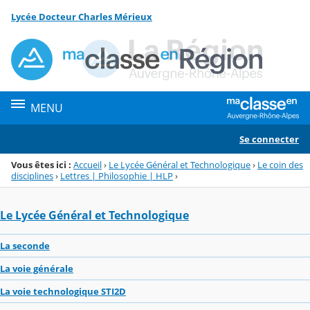
Panneau de gestion des cookies
Lycée Docteur Charles Mérieux
Menu de la rubrique
Contenu
MENU
Se connecter
Vous êtes ici :
Accueil
›
Le Lycée Général et Technologique
›
Le coin des
disciplines
›
Lettres | Philosophie | HLP
›
Le Lycée Général et Technologique
La seconde
La voie générale
La voie technologique STI2D