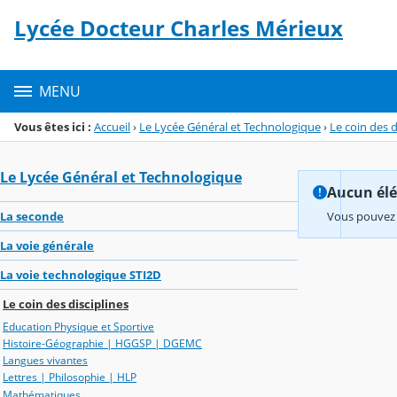
Panneau de gestion des cookies
Lycée Docteur Charles Mérieux
Menu de la rubrique
Contenu
MENU
Vous êtes ici :
Accueil
›
Le Lycée Général et Technologique
›
Le coin des d
Le Lycée Général et Technologique
Aucun élém
La seconde
Vous pouvez 
La voie générale
La voie technologique STI2D
Le coin des disciplines
Education Physique et Sportive
Histoire-Géographie | HGGSP | DGEMC
Langues vivantes
Lettres | Philosophie | HLP
Mathématiques