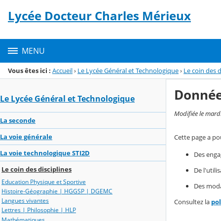
Panneau de gestion des cookies
Lycée Docteur Charles Mérieux
Menu de la rubrique
Contenu
MENU
Vous êtes ici :
Accueil
›
Le Lycée Général et Technologique
›
Le coin des d
Donnée
Le Lycée Général et Technologique
Modifiée le mard
La seconde
La voie générale
Cette page a pou
La voie technologique STI2D
Des enga
Le coin des disciplines
De l'util
Education Physique et Sportive
Des modal
Histoire-Géographie | HGGSP | DGEMC
Langues vivantes
Consultez la
po
Lettres | Philosophie | HLP
Mathématiques