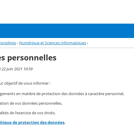
isciplines
›
Numérique et Sciences Informatiques
›
s personnelles
i 22 juin 2021 10:59
r objectif de vous informer :
gements en matière de protection des données à caractère personnel,
isation de vos données personnelles,
ités de l'exercice de vos droits.
litique de protection des données
.