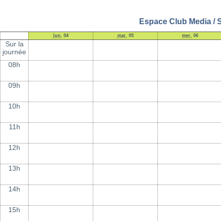
Espace Club Media / S
lun.
04
mar.
05
mer.
06
Sur la
journée
08h
09h
10h
11h
12h
13h
14h
15h