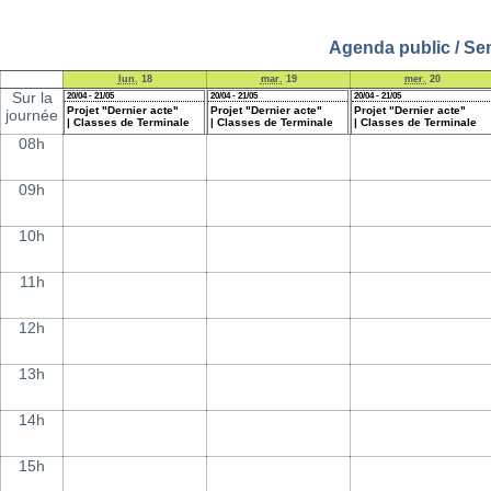
Agenda public / Sem
lun.
18
mar.
19
mer.
20
Sur la
20/04 - 21/05
20/04 - 21/05
20/04 - 21/05
Projet "Dernier acte"
Projet "Dernier acte"
Projet "Dernier acte"
journée
| Classes de Terminale
| Classes de Terminale
| Classes de Terminale
08h
09h
10h
11h
12h
13h
14h
15h