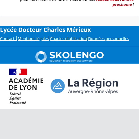
prochaine
!
Lycée Docteur Charles Mérieux
Contacts
Mentions légales
Chartes d'utilisation
Données personnelles