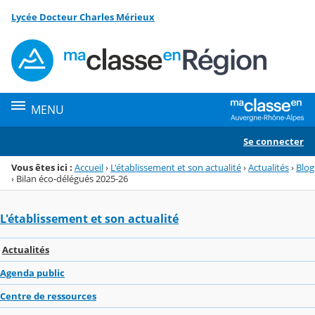
Panneau de gestion des cookies
Lycée Docteur Charles Mérieux
Menu de la rubrique
Contenu
MENU
Se connecter
Vous êtes ici :
Accueil
›
L'établissement et son actualité
›
Actualités
›
Blog
›
Bilan éco-délégués 2025-26
L'établissement et son actualité
Actualités
Agenda public
Centre de ressources