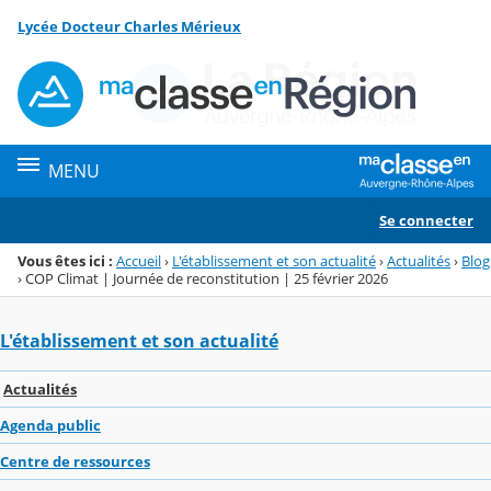
Panneau de gestion des cookies
Lycée Docteur Charles Mérieux
Menu de la rubrique
Contenu
MENU
Se connecter
Vous êtes ici :
Accueil
›
L'établissement et son actualité
›
Actualités
›
Blog
›
COP Climat | Journée de reconstitution | 25 février 2026
L'établissement et son actualité
Actualités
Agenda public
Centre de ressources