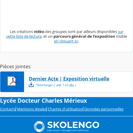
Les créations
vidéo
des groupes sont par ailleurs disponibles
sur
cette liste de lecture
, et un
parcours général de l'exposition
visible
en cliquant ici
.
Pièces jointes
Dernier Acte | Exposition virtuelle
Télécharger
( .
pdf
,
1.63
Mo
)
Lycée Docteur Charles Mérieux
Contacts
Mentions légales
Chartes d'utilisation
Données personnelles