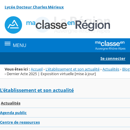
Panneau de gestion des cookies
Lycée Docteur Charles Mérieux
Menu de la rubrique
Contenu
MENU
Se connecter
Vous êtes ici :
Accueil
›
L'établissement et son actualité
›
Actualités
›
Blog
›
Dernier Acte 2025 | Exposition virtuelle [mise à jour]
L'établissement et son actualité
Actualités
Agenda public
Centre de ressources