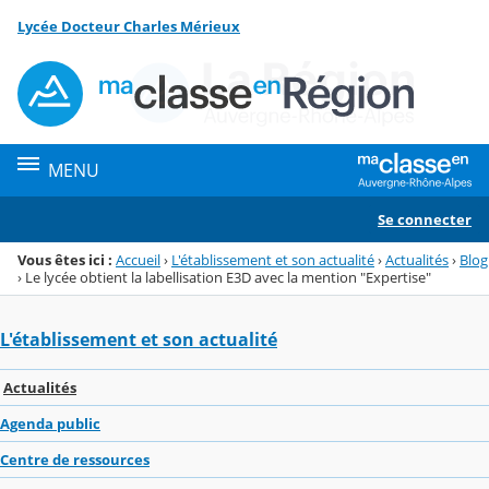
Panneau de gestion des cookies
Lycée Docteur Charles Mérieux
Menu de la rubrique
Contenu
MENU
Se connecter
Vous êtes ici :
Accueil
›
L'établissement et son actualité
›
Actualités
›
Blog
›
Le lycée obtient la labellisation E3D avec la mention "Expertise"
L'établissement et son actualité
Actualités
Agenda public
Centre de ressources