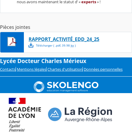
nous avons maintenant le statut d’ «
experts
» !
Pièces jointes
RAPPORT_ACTIVITÉ_EDD_24_25
Télécharger
( .
pdf
,
39.98
ko
)
Lycée Docteur Charles Mérieux
Contacts
Mentions légales
Chartes d'utilisation
Données personnelles