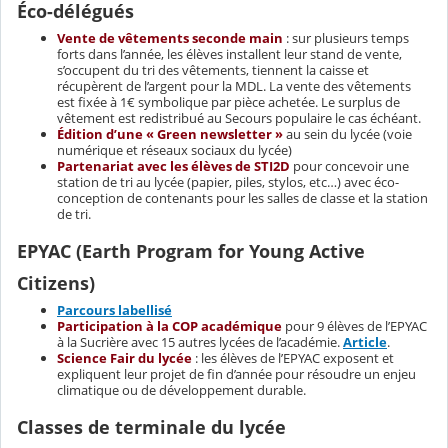
Éco-délégués
Vente de vêtements seconde main
: sur plusieurs temps
forts dans l’année, les élèves installent leur stand de vente,
s’occupent du tri des vêtements, tiennent la caisse et
récupèrent de l’argent pour la MDL. La vente des vêtements
est fixée à 1€ symbolique par pièce achetée. Le surplus de
vêtement est redistribué au Secours populaire le cas échéant.
Édition d’une « Green newsletter »
au sein du lycée (voie
numérique et réseaux sociaux du lycée)
Partenariat avec les élèves de STI2D
pour concevoir une
station de tri au lycée (papier, piles, stylos, etc…) avec éco-
conception de contenants pour les salles de classe et la station
de tri.
EPYAC (Earth Program for Young Active
Citizens)
Parcours labellisé
Participation à la COP académique
pour 9 élèves de l’EPYAC
à la Sucrière avec 15 autres lycées de l’académie.
Article
.
Science Fair du lycée
: les élèves de l’EPYAC exposent et
expliquent leur projet de fin d’année pour résoudre un enjeu
climatique ou de développement durable.
Classes de terminale du lycée