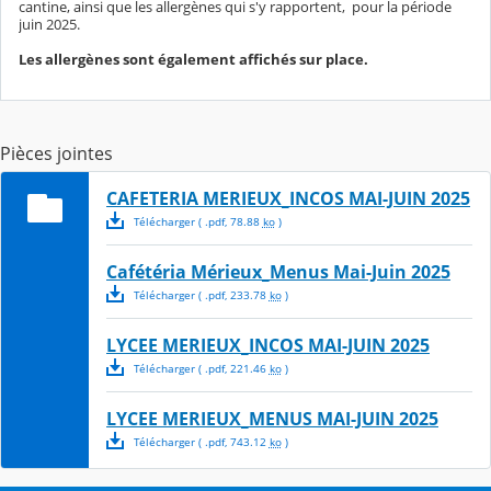
cantine, ainsi que les allergènes qui s'y rapportent, pour la période
juin 2025.
Les allergènes sont également affichés sur place.
Pièces jointes
CAFETERIA MERIEUX_INCOS MAI-JUIN 2025
Télécharger
( .
pdf
,
78.88
ko
)
Cafétéria Mérieux_Menus Mai-Juin 2025
Télécharger
( .
pdf
,
233.78
ko
)
LYCEE MERIEUX_INCOS MAI-JUIN 2025
Télécharger
( .
pdf
,
221.46
ko
)
LYCEE MERIEUX_MENUS MAI-JUIN 2025
Télécharger
( .
pdf
,
743.12
ko
)