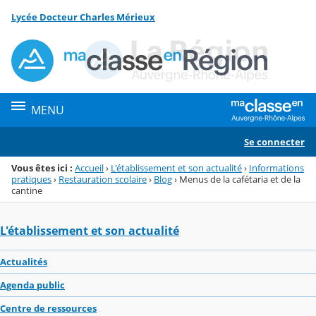
Panneau de gestion des cookies
Lycée Docteur Charles Mérieux
Menu de la rubrique
Contenu
MENU
Se connecter
Vous êtes ici :
Accueil
›
L'établissement et son actualité
›
Informations
pratiques
›
Restauration scolaire
›
Blog
›
Menus de la cafétaria et de la
cantine
L'établissement et son actualité
Actualités
Agenda public
Centre de ressources