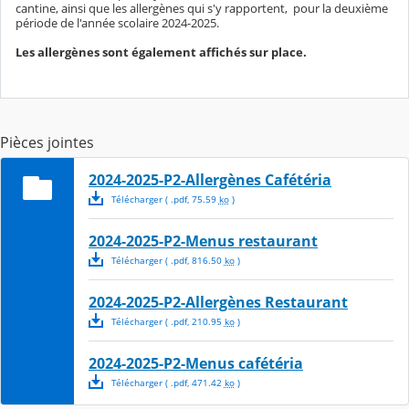
cantine, ainsi que les allergènes qui s'y rapportent, pour la deuxième
période de l'année scolaire 2024-2025.
Les allergènes sont également affichés sur place.
Pièces jointes
2024-2025-P2-Allergènes Cafétéria
Télécharger
( .
pdf
,
75.59
ko
)
2024-2025-P2-Menus restaurant
Télécharger
( .
pdf
,
816.50
ko
)
2024-2025-P2-Allergènes Restaurant
Télécharger
( .
pdf
,
210.95
ko
)
2024-2025-P2-Menus cafétéria
Télécharger
( .
pdf
,
471.42
ko
)