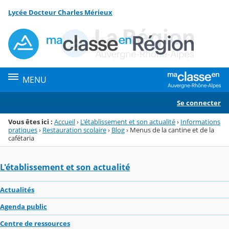
Panneau de gestion des cookies
Lycée Docteur Charles Mérieux
Menu de la rubrique
Contenu
MENU
Se connecter
Vous êtes ici :
Accueil
›
L'établissement et son actualité
›
Informations
pratiques
›
Restauration scolaire
›
Blog
›
Menus de la cantine et de la
cafétaria
L'établissement et son actualité
Actualités
Agenda public
Centre de ressources