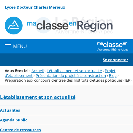
Panneau de gestion des cookies
Lycée Docteur Charles Mérieux
Menu de la rubrique
Contenu
MENU
Se connecter
Vous êtes ici :
Accueil
›
L'établissement et son actualité
›
Projet
d'établissement
›
Présentation du projet à la construction
›
Blog
›
Préparation aux concours d’entrée des Instituts d’études politiques (IEP)
L'établissement et son actualité
Actualités
Agenda public
Centre de ressources