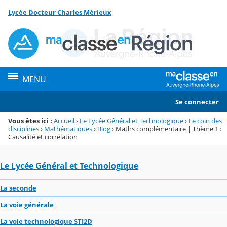
Panneau de gestion des cookies
Lycée Docteur Charles Mérieux
Menu de la rubrique
Contenu
MENU
Se connecter
Vous êtes ici :
Accueil
›
Le Lycée Général et Technologique
›
Le coin des
disciplines
›
Mathématiques
›
Blog
›
Maths complémentaire | Thème 1 :
Causalité et corrélation
Le Lycée Général et Technologique
La seconde
La voie générale
La voie technologique STI2D