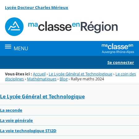
Panneau de gestion des cookies
Lycée Docteur Charles Mérieux
Menu de la rubrique
Contenu
MENU
Se connecter
Vous êtes ici :
Accueil
›
Le Lycée Général et Technologique
›
Le coin des
disciplines
›
Mathématiques
›
Blog
›
Rallye maths 2024
Le Lycée Général et Technologique
La seconde
La voie générale
La voie technologique STI2D