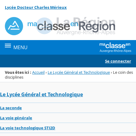
Panneau de gestion des cookies
Lycée Docteur Charles Mérieux
Menu de la rubrique
Contenu
MENU
Se connecter
Vous êtes ici :
Accueil
›
Le Lycée Général et Technologique
›
Le coin des
disciplines
Le Lycée Général et Technologique
La seconde
La voie générale
La voie technologique STI2D