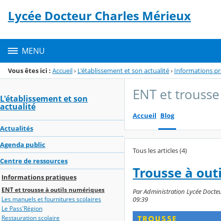
Panneau de gestion des cookies
Lycée Docteur Charles Mérieux
Menu de la rubrique
Contenu
MENU
Vous êtes ici :
Accueil
›
L'établissement et son actualité
›
Informations pr
ENT et trousse
L'établissement et son
actualité
Accueil
Blog
Actualités
Agenda public
Tous les articles (4)
Centre de ressources
Trousse à out
Informations pratiques
ENT et trousse à outils numériques
Par Administration Lycée Docteu
09:39
Les manuels et fournitures scolaires
Le Pass'Région
Restauration scolaire