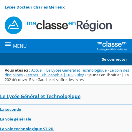
Panneau de gestion des cookies
Lycée Docteur Charles Mérieux
Menu de la rubrique
Contenu
MENU
Se connecter
Vous êtes ici :
Accueil
›
Le Lycée Général et Technologique
›
Le coin des
disciplines
›
Lettres | Philosophie | HLP
›
Blog
›
"Jeunes en librairie" | La
202 découvre Rive Gauche et s'offre des livres
Le Lycée Général et Technologique
La seconde
La voie générale
La voie technologique STI2D