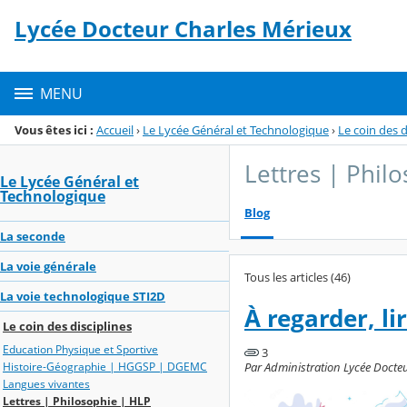
Panneau de gestion des cookies
Lycée Docteur Charles Mérieux
Menu de la rubrique
Contenu
MENU
Vous êtes ici :
Accueil
›
Le Lycée Général et Technologique
›
Le coin des d
Lettres | Phil
Le Lycée Général et
Technologique
Blog
La seconde
La voie générale
Tous les articles (46)
La voie technologique STI2D
À regarder, li
Le coin des disciplines
Education Physique et Sportive
3
Par Administration Lycée Docteu
Histoire-Géographie | HGGSP | DGEMC
Langues vivantes
Lettres | Philosophie | HLP