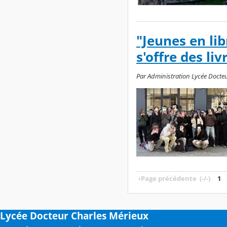
"Jeunes en li
s'offre des liv
Par Administration Lycée Docteur
‹
Page précédente
(-/-)
1
Lycée Docteur Charles Mérieux