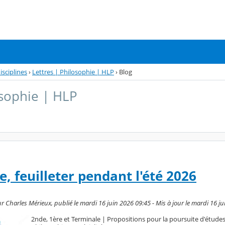
isciplines
›
Lettres | Philosophie | HLP
›
Blog
osophie | HLP
re, feuilleter pendant l'été 2026
r Charles Mérieux, publié le mardi 16 juin 2026 09:45 - Mis à jour le mardi 16 j
2nde, 1ère et Terminale | Propositions pour la poursuite d'études