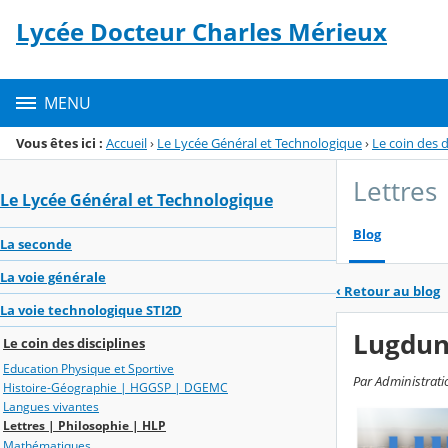
Panneau de gestion des cookies
Lycée Docteur Charles Mérieux
Menu de la rubrique
Contenu
MENU
Vous êtes ici :
Accueil
›
Le Lycée Général et Technologique
›
Le coin des d
Lettres
Le Lycée Général et Technologique
Blog
La seconde
La voie générale
‹
Retour au blog
La voie technologique STI2D
Lugdunu
Le coin des disciplines
Education Physique et Sportive
Par Administrati
Histoire-Géographie | HGGSP | DGEMC
Langues vivantes
Lettres | Philosophie | HLP
Mathématiques