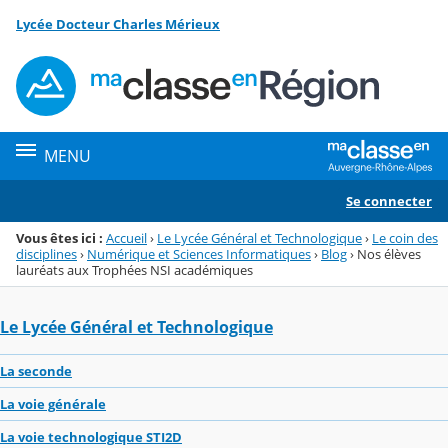
Panneau de gestion des cookies
Lycée Docteur Charles Mérieux
Menu de la rubrique
Contenu
MENU
Se connecter
Vous êtes ici :
Accueil
›
Le Lycée Général et Technologique
›
Le coin des
disciplines
›
Numérique et Sciences Informatiques
›
Blog
›
Nos élèves
lauréats aux Trophées NSI académiques
Le Lycée Général et Technologique
La seconde
La voie générale
La voie technologique STI2D