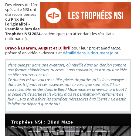
Des élèves de 1ère
spécialité NSI ont
été récompensés
du
Prix de
l'originalité -
Première lors des
Trophées NSI 2024
académiques (en attendant les résultats
nationaux !).
Bravo à Laarem, August et Djibril
pour leur projet
Blind Maze
,
présenté en vidéo ci-dessous et
détaillé dans le document joint.
Viens plonger dans une aventure, où réveillé dans un donjon sombre
aux formes chimériques, tu erres...Sans souvenirs, tu n’as qu’une idée
en tête : rentrer chez toi…
Ce donjon est un vrai casse-tête, pleins de gardes prêts à te renvoyer
dans les tréfonds et ces essences que tu vois, que sont-elles ? Leur
secret semble résider dans le Blind Maze mais en arriveras-tu à bout ?
Ta seule clé de sortie est le Portail mais te permettra-t-il réellement de
fuir ? Es-tu prêt à faire les sacrifices nécessaires à ta liberté ? Ce destin
là hélas ne dépend que de toi !