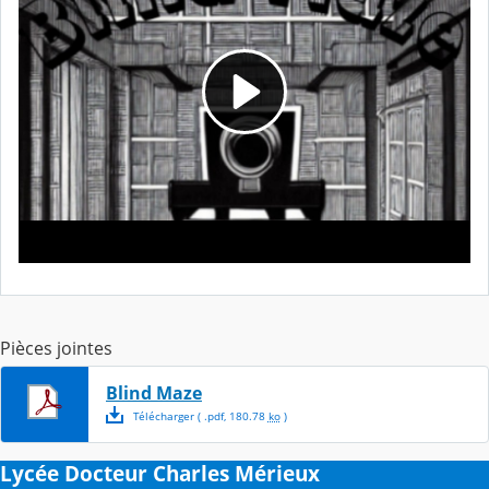
Pièces jointes
Blind Maze
Télécharger
( .
pdf
,
180.78
ko
)
Lycée Docteur Charles Mérieux