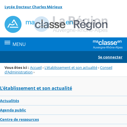
Panneau de gestion des cookies
Lycée Docteur Charles Mérieux
Menu de la rubrique
Contenu
MENU
Se connecter
Vous êtes ici :
Accueil
›
L'établissement et son actualité
›
Conseil
d'Administration
›
L'établissement et son actualité
Actualités
Agenda public
Centre de ressources