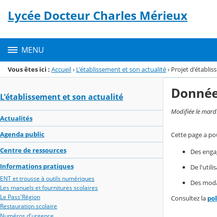
Panneau de gestion des cookies
Lycée Docteur Charles Mérieux
Menu de la rubrique
Contenu
MENU
Vous êtes ici :
Accueil
›
L'établissement et son actualité
›
Projet d'établi
Donnée
L'établissement et son actualité
Modifiée le mard
Actualités
Agenda public
Cette page a pou
Centre de ressources
Des enga
Informations pratiques
De l'util
ENT et trousse à outils numériques
Des modal
Les manuels et fournitures scolaires
Le Pass'Région
Consultez la
po
Restauration scolaire
Numéros d'urgence