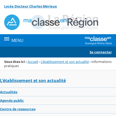
Panneau de gestion des cookies
Lycée Docteur Charles Mérieux
Menu de la rubrique
Contenu
MENU
Se connecter
Vous êtes ici :
Accueil
›
L'établissement et son actualité
›
Informations
pratiques
L'établissement et son actualité
Actualités
Agenda public
Centre de ressources