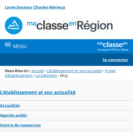
Panneau de gestion des cookies
Lycée Docteur Charles Mérieux
Menu de la rubrique
Contenu
MENU
Se connecter
Vous êtes ici :
Accueil
›
L'établissement et son actualité
›
Projet
d'établissement
›
Le bâtiment
›
Blog
L'établissement et son actualité
Actualités
Agenda public
Centre de ressources